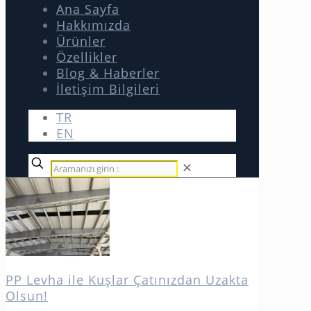
Ana Sayfa
Hakkımızda
Ürünler
Özellikler
Blog & Haberler
İletişim Bilgileri
TR
EN
✕
PP Levha ile Kuşlar Çatınızdan Uzakta
Olsun!