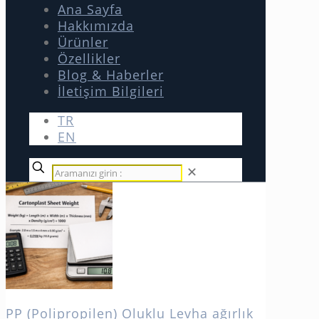
Ana Sayfa
Hakkımızda
Ürünler
Özellikler
Blog & Haberler
İletişim Bilgileri
TR
EN
✕
PP (Polipropilen) Oluklu Levha ağırlık