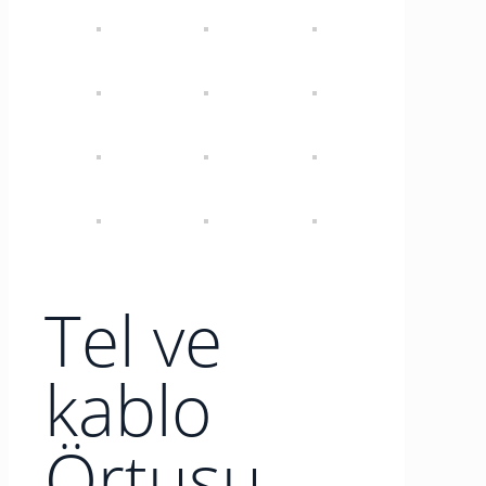
Tel ve
kablo
Örtusu