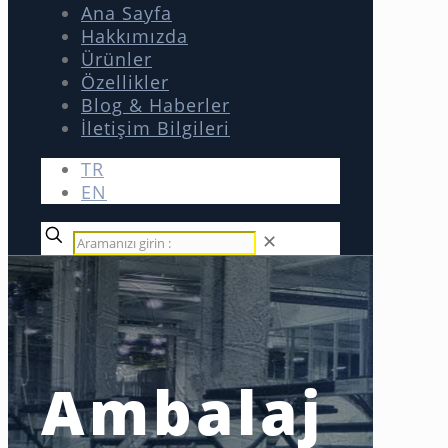
Ana Sayfa
Hakkımızda
Ürünler
Özellikler
Blog & Haberler
İletişim Bilgileri
TR
EN
✕
Ambalaj